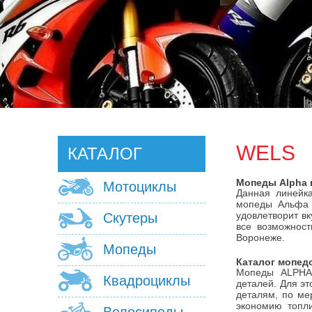
WELS
КАТАЛОГ
Мопеды Alpha 
Мотоциклы
Данная линейка
мопеды Альфа 
удовлетворит в
Скутеры
все возможност
Воронеже.
Мопеды
Каталог мопед
Мопеды ALPHA 
Квадроциклы
деталей. Для э
деталям, по ме
экономию топл